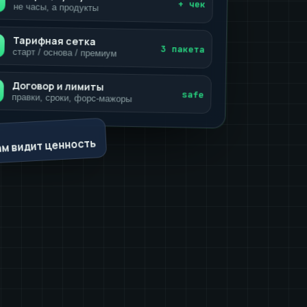
+ чек
не часы, а продукты
Тарифная сетка
3 пакета
старт / основа / премиум
Договор и лимиты
safe
правки, сроки, форс-мажоры
ам видит ценность