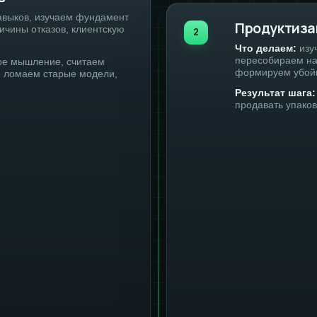
авыков, изучаем фундамент
Продуктиза
ичины отказов, клиентскую
2
Что делаем:
изуч
пересобираем нав
е мышление, считаем
формируем убой
и ломаем старые модели,
Результат шага:
продавать упако