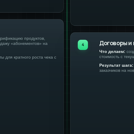
арификацию продуктов,
Договоры и
одажу «абонементов» на
4
Что делаем:
соз
стоимость с тек
 для кратного роста чека с
Результат шага:
заказчиков на но