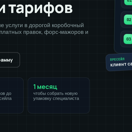
и тарифов
01
02
е услуги в дорогой коробочный
сплатных правок, форс-мажоров и
03
рамму
ПРЕСЕЙЛ
клиент с
1 месяц
ков до
чтобы собрать новую
есейла
упаковку специалиста